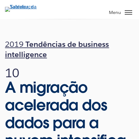
Pular
para
Menu
o
conteúdo
principal
2019
Tendências de business
intelligence
10
A migração
acelerada dos
dados para a