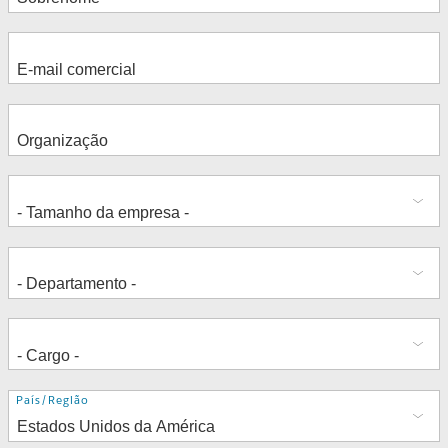
Endereço
País/Região