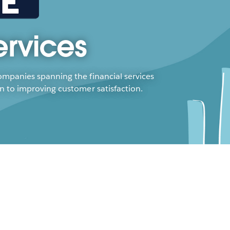
ervices
companies spanning the financial services
on to improving customer satisfaction.
celerate Financial
vices Innovation with AI &
alytics