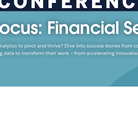
ocus: Financial S
alytics to pivot and thrive? Dive into success stories from 
ing data to transform their work — from accelerating innovati
Ac
Ser
An