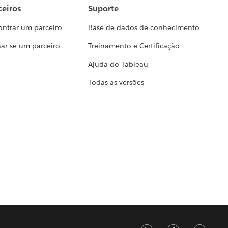
ceiros
Suporte
ontrar um parceiro
Base de dados de conhecimento
ar-se um parceiro
Treinamento e Certificação
Ajuda do Tableau
Todas as versões
LinkedIn
Faceb
Tw