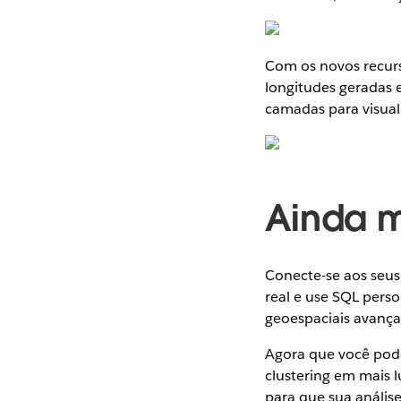
Com os novos recur
longitudes geradas 
camadas para visuali
Ainda m
Conecte-se aos seu
real e use SQL pers
geoespaciais avança
Agora que você pode 
clustering em mais 
para que sua anális