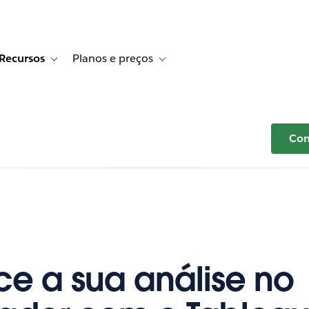
Recursos
Planos e preços
r Histórias de clientes
e sub-navigation for Soluções
Toggle sub-navigation for Recursos
Toggle sub-navigation for Planos e p
Com
 a sua análise no