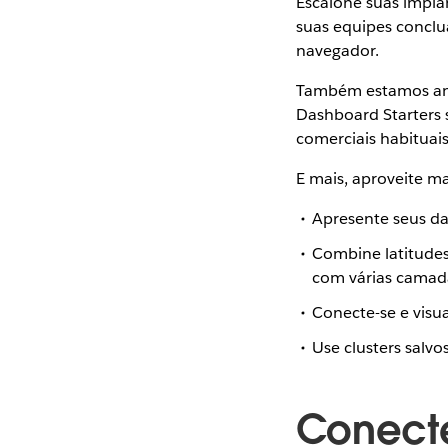
Escalone suas impla
suas equipes conclu
navegador.
Também estamos ani
Dashboard Starters s
comerciais habituai
E mais, aproveite ma
Apresente seus da
Combine latitudes
com várias camad
Conecte-se e visua
Use clusters salvo
Conecte