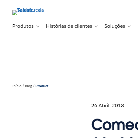
Pular
para
o
conteúdo
Produtos
Histórias de clientes
Soluções
Toggle sub-navigation for Produtos
Toggle sub-navigation fo
Toggl
principal
Início
Blog
Product
24 Abril, 2018
Comece