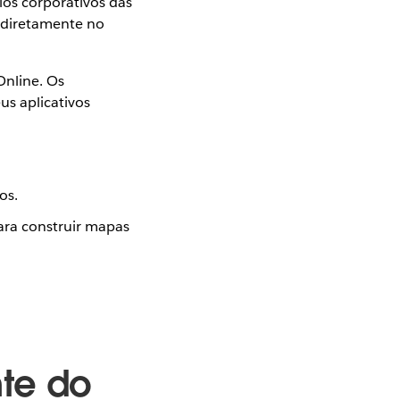
ios corporativos das
 diretamente no
Online. Os
us aplicativos
os.
ara construir mapas
te do