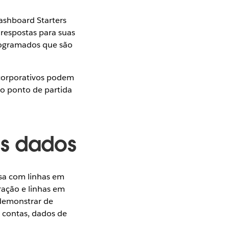
ashboard Starters
 respostas para suas
rogramados que são
 corporativos podem
o ponto de partida
us dados
isa com linhas em
ração e linhas em
 demonstrar de
 contas, dados de