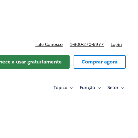
reços
Fale Conosco
1-800-270-6977
Login
ece a usar gratuitamente
Comprar agora
Tópico
Função
Setor
Toggle
Toggle
Toggle
sub-
sub-
sub-
navigation
navigation
navigati
for
for
for
Tópico
Função
Setor