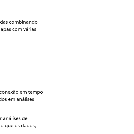
madas combinando
mapas com várias
a conexão em tempo
dos em análises
r análises de
po que os dados,