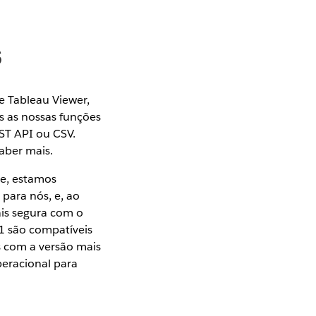
s
e Tableau Viewer,
s as nossas funções
ST API ou CSV.
aber mais.
le, estamos
para nós, e, ao
is segura com o
1 são compatíveis
s com a versão mais
peracional para