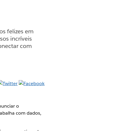
u
s felizes em
os incríveis
conectar com
nunciar o
trabalha com dados,