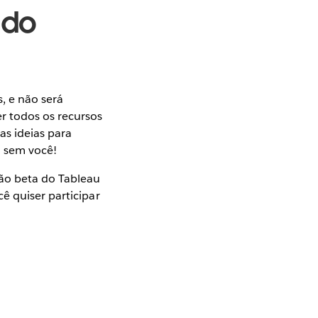
 do
, e não será
 todos os recursos
s ideias para
o sem você!
ão beta do Tableau
ê quiser participar