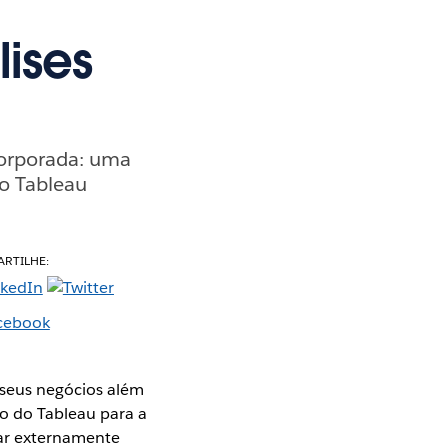
ises
corporada: uma
do Tableau
RTILHE:
 seus negócios além
o do Tableau para a
zar externamente