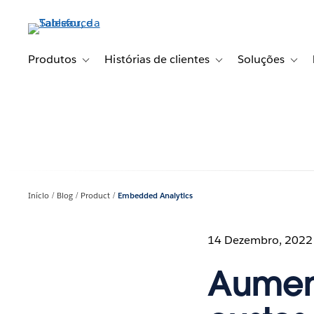
Pular
para
o
conteúdo
Produtos
Histórias de clientes
Soluções
Toggle sub-navigation for Produtos
Toggle sub-navigation fo
Toggl
principal
Início
Blog
Product
Embedded Analytics
14 Dezembro, 2022
Aument