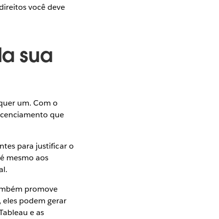
ireitos você deve
da sua
lquer um. Com o
icenciamento que
tes para justificar o
até mesmo aos
al.
também promove
, eles podem gerar
Tableau e as