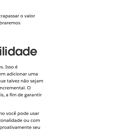
rapassar o valor
cobraremos
ilidade
. Isso é
dem adicionar uma
que talvez não sejam
incremental. O
s, a fim de garantir
omo você pode usar
azonalidade ou com
r proativamente seu