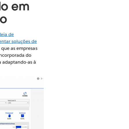
do em
vo
deia de
entar soluções de
ta que as empresas
incorporada do
au adaptando-as à