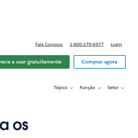
reços
Fale Conosco
1-800-270-6977
Login
ece a usar gratuitamente
Comprar agora
Tópico
Função
Setor
Toggle
Toggle
Toggle
sub-
sub-
sub-
navigation
navigation
navigati
for
for
for
Tópico
Função
Setor
a os