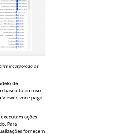
lise incorporada de
odelo de
nto baseado em uso
a Viewer, você paga
s executam ações
do. Para
tualizações fornecem