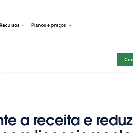
Recursos
Planos e preços
r Histórias de clientes
e sub-navigation for Soluções
Toggle sub-navigation for Recursos
Toggle sub-navigation for Planos e p
Com
e a receita e reduz