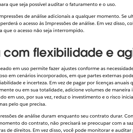
para que seja possível auditar o faturamento e o uso.
Impressões de análise adicionais a qualquer momento. Se ult
 perderá o acesso às Impressões de análise. Em vez disso, 
a que o acesso não seja interrompido.
 com flexibilidade e ag
eado em uso permite fazer ajustes conforme as necessidades
ioso em cenários incorporados, em que partes externas po
abilidade e incerteza. Em vez de pagar por licenças anuais 
mente ou em sua totalidade, adicione volumes de maneira 
o em uso, por sua vez, reduz o investimento e o risco iniciai
nas pelo que precisa.
pressões de análise duram enquanto seu contrato durar. C
 momento do contrato, não precisará se preocupar com a s
as de direitos. Em vez disso, você pode monitorar e audita