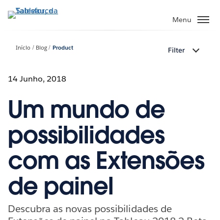
Pular
para
Menu
o
conteúdo
Início
Blog
Product
Filter
principal
14 Junho, 2018
Um mundo de
possibilidades
com as Extensões
de painel
Descubra as novas possibilidades de