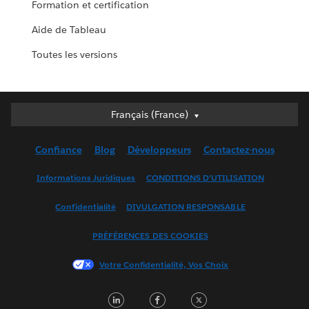
Formation et certification
Aide de Tableau
Toutes les versions
Français (France)
Français (France)
Deutsch
Confiance
Blog
Développeurs
Contactez-nous
English (UK)
English (US)
Informations Juridiques
CONDITIONS D'UTILISATION
Español
Confidentialité
DIVULGATION RESPONSABLE
Français (Canada)
Italiano
PRÉFÉRENCES DES COOKIES
日本語
Votre Confidentialité, Vos Choix
한국어
Nederlands
LinkedIn
Facebook
Twitter
Português