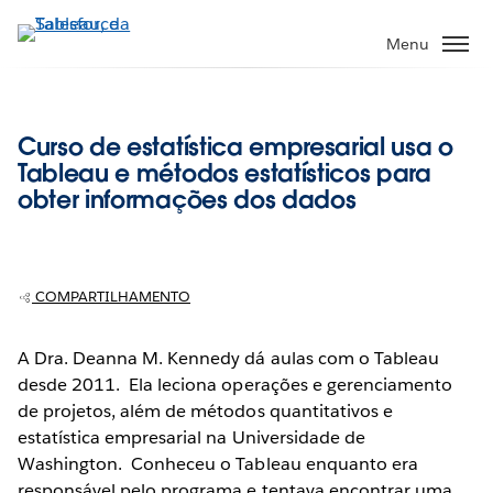
Pular
para
Menu
o
conteúdo
principal
Curso de estatística empresarial usa o
Tableau e métodos estatísticos para
obter informações dos dados
COMPARTILHAMENTO
A Dra. Deanna M. Kennedy dá aulas com o Tableau
desde 2011. Ela leciona operações e gerenciamento
de projetos, além de métodos quantitativos e
estatística empresarial na Universidade de
Washington. Conheceu o Tableau enquanto era
responsável pelo programa e tentava encontrar uma