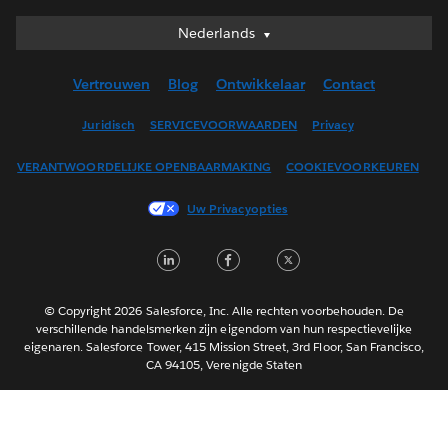
Nederlands
Nederlands
Deutsch
Vertrouwen
Blog
Ontwikkelaar
Contact
English (UK)
English (US)
Juridisch
SERVICEVOORWAARDEN
Privacy
Español
VERANTWOORDELIJKE OPENBAARMAKING
COOKIEVOORKEUREN
Français (Canada)
Français (France)
Uw Privacyopties
Italiano
L
F
T
日本語
i
a
w
한국어
n
c
i
Português
© Copyright 2026 Salesforce, Inc. Alle rechten voorbehouden. De
verschillende handelsmerken zijn eigendom van hun respectievelijke
k
e
t
Svenska
eigenaren. Salesforce Tower, 415 Mission Street, 3rd Floor, San Francisco,
e
b
t
CA 94105, Verenigde Staten
ไทย
d
o
e
简体中文
繁體中文
I
o
r