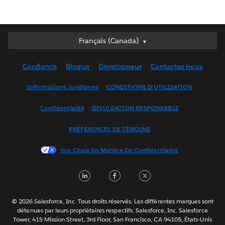
Français (Canada)
Français (Canada)
Deutsch
Confiance
Blogue
Développeur
Contactez-nous
English (UK)
English (US)
Informations Juridiques
CONDITIONS D’UTILISATION
Español
Confidentialité
DIVULGATION RESPONSABLE
Français (France)
Italiano
PRÉFÉRENCES DE TÉMOINS
日本語
Vos Choix En Matière De Confidentialité
한국어
Nederlands
L
F
T
Português
i
a
w
Svenska
n
c
i
© 2026 Salesforce, Inc. Tous droits réservés. Les différentes marques sont
ไทย
détenues par leurs propriétaires respectifs. Salesforce, Inc. Salesforce
k
e
t
Tower, 415 Mission Street, 3rd Floor, San Francisco, CA 94105, États-Unis
简体中文