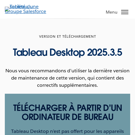
Aller
au
Menu
contenu
principal
VERSION ET TÉLÉCHARGEMENT
Tableau Desktop 2025.3.5
Nous vous recommandons d’utiliser la dernière version
de maintenance de cette version, qui contient des
correctifs supplémentaires.
TÉLÉCHARGER À PARTIR D’UN
ORDINATEUR DE BUREAU
Tableau Desktop n’est pas offert pour les appareils