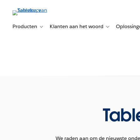
Verder
naar
hoofdinhoud
Producten
Klanten aan het woord
Oplossing
Toggle sub-navigation for Producten
Toggle sub-naviga
Tabl
We raden aan om de nieuwste onderh