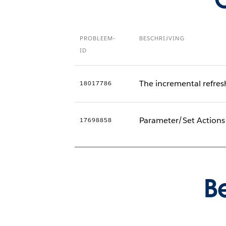
PROBLEEM-
BESCHRIJVING
ID
The incremental refres
18017786
Parameter/Set Actions 
17698858
B