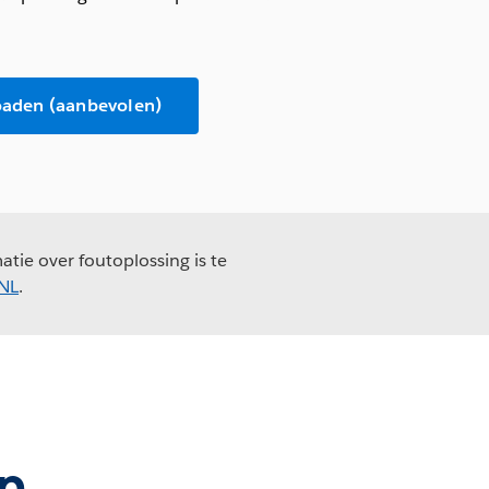
oaden (aanbevolen)
tie over foutoplossing is te
_NL
.
n