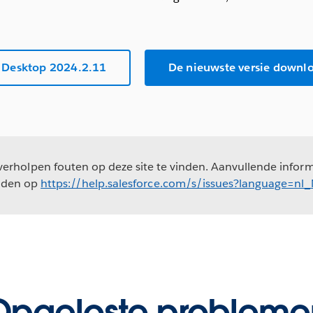
 Desktop 2024.2.11
De nieuwste versie downl
erholpen fouten op deze site te vinden. Aanvullende informa
nden op
https://help.salesforce.com/s/issues?language=nl
Opgeloste probleme