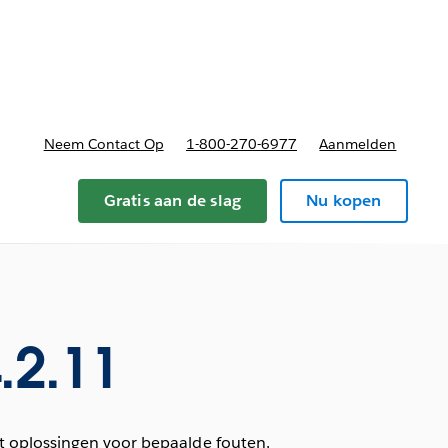
nnen
b-navigation for Plannen en prijzen
Neem Contact Op
1-800-270-6977
Aanmelden
Gratis aan de slag
Nu kopen
.2.11
t oplossingen voor bepaalde fouten.