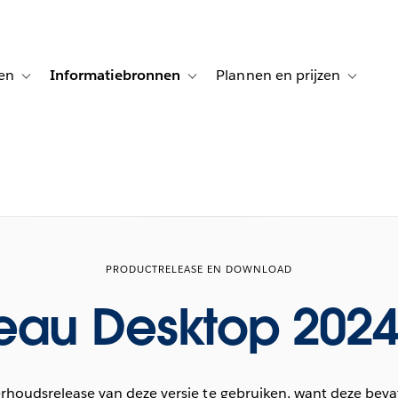
en
Informatiebronnen
Plannen en prijzen
tion for Klanten aan het woord
Toggle sub-navigation for Oplossingen
Toggle sub-navigation for Informatiebro
Toggle su
PRODUCTRELEASE EN DOWNLOAD
eau Desktop 2024
oudsrelease van deze versie te gebruiken, want deze beva