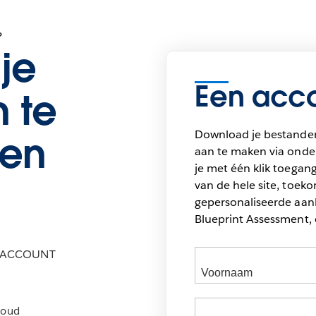
?
je
Een acco
 te
Download je bestande
en
aan te maken via onder
je met één klik toegang
van de hele site, toek
gepersonaliseerde aan
Blueprint Assessment, 
M-ACCOUNT
houd