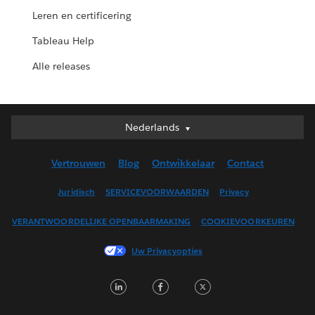
Leren en certificering
Tableau Help
Alle releases
Nederlands
Nederlands
Deutsch
Vertrouwen
Blog
Ontwikkelaar
Contact
English (UK)
English (US)
Juridisch
SERVICEVOORWAARDEN
Privacy
Español
VERANTWOORDELIJKE OPENBAARMAKING
COOKIEVOORKEUREN
Français (Canada)
Français (France)
Uw Privacyopties
Italiano
LinkedIn
Facebook
Twitter
日本語
한국어