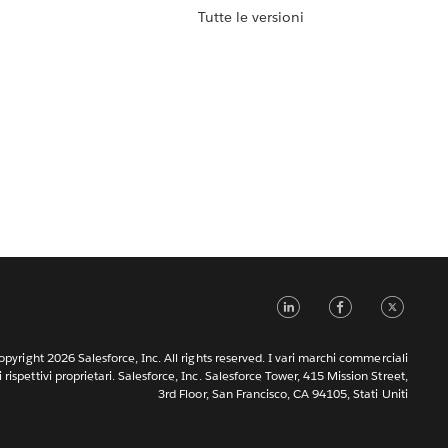
Tutte le versioni
LinkedIn
Faceb
Tw
pyright 2026 Salesforce, Inc. All rights reserved. I vari marchi commerciali
rispettivi proprietari. Salesforce, Inc. Salesforce Tower, 415 Mission Street,
3rd Floor, San Francisco, CA 94105, Stati Uniti