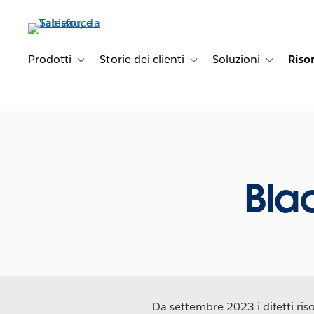
Passa
a
contenuto
principale
Prodotti
Storie dei clienti
Soluzioni
Riso
Toggle sub-navigation for Prodotti
Toggle sub-navigation for Stori
Toggle sub-
Bla
Da settembre 2023 i difetti risol