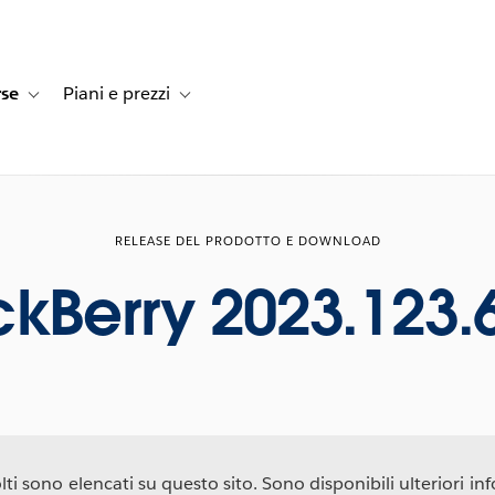
rse
Piani e prezzi
e dei clienti
navigation for Soluzioni
Toggle sub-navigation for Risorse
Toggle sub-navigation for Piani e prezzi
RELEASE DEL PRODOTTO E DOWNLOAD
ckBerry 2023.123.
ti sono elencati su questo sito. Sono disponibili ulteriori info