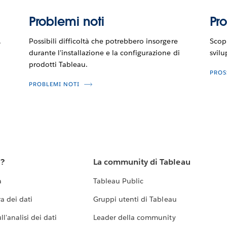
Problemi noti
Pr
.
Possibili difficoltà che potrebbero insorgere
Scopr
durante l'installazione e la configurazione di
svilu
prodotti Tableau.
PROS
PROBLEMI NOTI
u?
La community di Tableau
a
Tableau Public
a dei dati
Gruppi utenti di Tableau
l'analisi dei dati
Leader della community