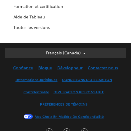
Formation et certification
Aide de Tableau
Toutes les versions
Français (Canada)
Français (Canada)
Deutsch
Confiance
Blogue
Développeur
Contactez-nous
English (UK)
English (US)
Informations Juridiques
CONDITIONS D’UTILISATION
Español
Confidentialité
DIVULGATION RESPONSABLE
Français (France)
Italiano
PRÉFÉRENCES DE TÉMOINS
日本語
Vos Choix En Matière De Confidentialité
한국어
Nederlands
LinkedIn
Facebook
Twitter