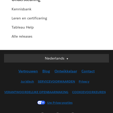
Kennisbank
Leren en certificering
Tableau Help
Alle releases
Nederlands
Nederlands
Deutsch
Vertrouwen
Blog
Ontwikkelaar
Contact
English (UK)
English (US)
Juridisch
SERVICEVOORWAARDEN
Privacy
Español
VERANTWOORDELIJKE OPENBAARMAKING
COOKIEVOORKEUREN
Français (Canada)
Français (France)
Uw Privacyopties
Italiano