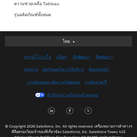
ความช่วยเหลือ Tableau
รุ่นผลิตภัณฑ์ทั้งหมด
ไทย
ไทย
Deutsch
ความไว้วางใจ
บล็อก
นักพัฒนา
ติดต่อเรา
English (UK)
English (US)
กฎหมาย
ข้อกำหนดในการให้บริการ
ข้อมูลส่วนตัว
Español
การเปิดเผยอย่างมีความรับผิดชอบ
การตั้งค่าคุกกี้
Français (Canada)
Français (France)
ตัวเลือกความเป็นส่วนตัวของคุณ
Italiano
L
F
T
日本語
i
a
w
한국어
n
c
i
Nederlands
© Copyright 2026 Salesforce, Inc. All rights reserved. เครื่องหมายการค้าต่างๆ
ที่ถือครองโดยเจ้าของที่เกี่ยวข้อง Salesforce, Inc. Salesforce Tower, 415
k
e
t
Português