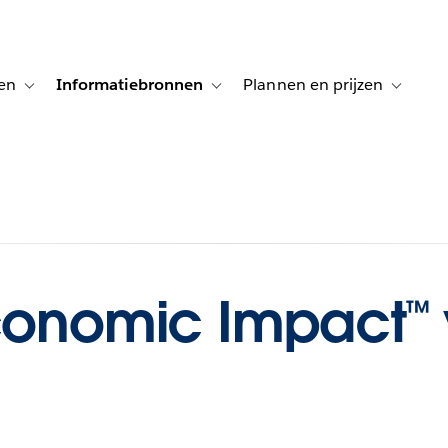
en
Informatiebronnen
Plannen en prijzen
tion for Klanten aan het woord
Toggle sub-navigation for Oplossingen
Toggle sub-navigation for Informatiebro
Toggle su
Economic Impact™