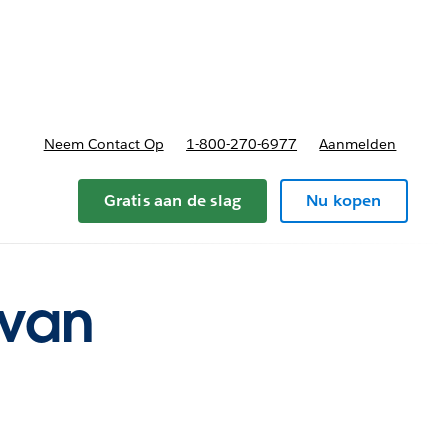
nnen
b-navigation for Plannen en prijzen
Neem Contact Op
1-800-270-6977
Aanmelden
Gratis aan de slag
Nu kopen
 van