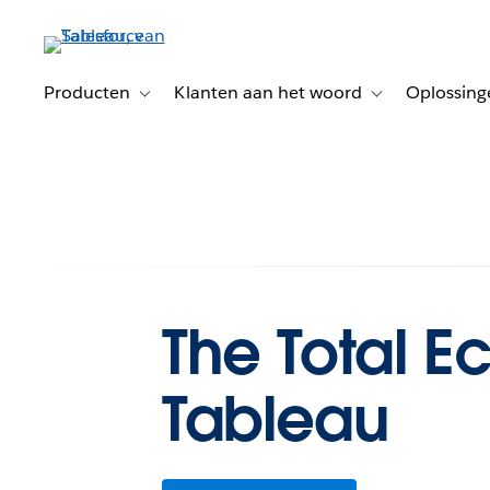
Verder
naar
hoofdinhoud
Producten
Klanten aan het woord
Oplossing
Toggle sub-navigation for Producten
Toggle sub-naviga
The Total 
Tableau