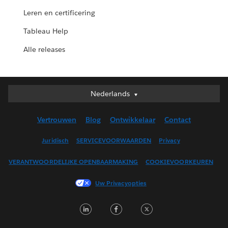
Leren en certificering
Tableau Help
Alle releases
Nederlands
Nederlands
Deutsch
Vertrouwen
Blog
Ontwikkelaar
Contact
English (UK)
English (US)
Juridisch
SERVICEVOORWAARDEN
Privacy
Español
VERANTWOORDELIJKE OPENBAARMAKING
COOKIEVOORKEUREN
Français (Canada)
Français (France)
Uw Privacyopties
Italiano
LinkedIn
Facebook
Twitter
日本語
한국어