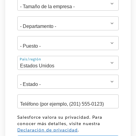
Dirección
País/región
Salesforce valora su privacidad. Para
conocer más detalles, visite nuestra
Declaración de privacidad
.