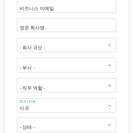
주
국가/지역
소