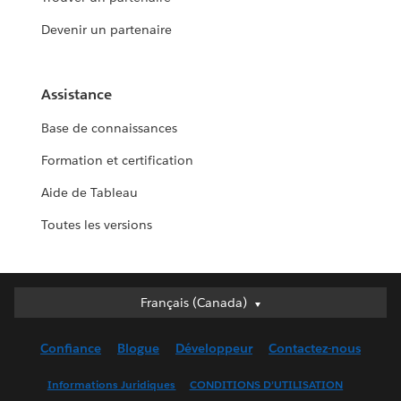
Devenir un partenaire
Assistance
Base de connaissances
Formation et certification
Aide de Tableau
Toutes les versions
Français (Canada)
Français (Canada)
Deutsch
Confiance
Blogue
Développeur
Contactez-nous
English (UK)
English (US)
Informations Juridiques
CONDITIONS D’UTILISATION
Español