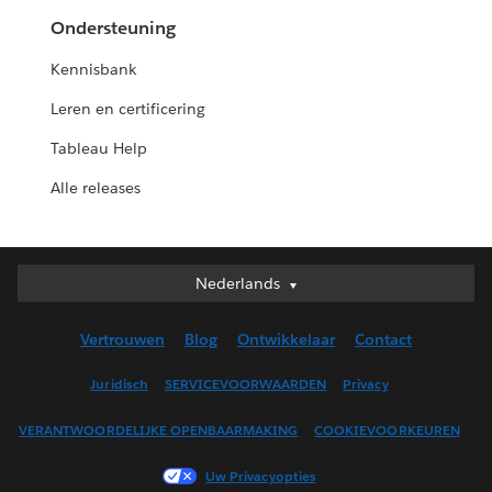
Ondersteuning
Kennisbank
Leren en certificering
Tableau Help
Alle releases
Nederlands
Nederlands
Deutsch
Vertrouwen
Blog
Ontwikkelaar
Contact
English (UK)
English (US)
Juridisch
SERVICEVOORWAARDEN
Privacy
Español
VERANTWOORDELIJKE OPENBAARMAKING
COOKIEVOORKEUREN
Français (Canada)
Français (France)
Uw Privacyopties