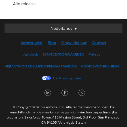
Alle releases
Nederlands
Nederlands
Deutsch
Vertrouwen
Blog
Ontwikkelaar
Contact
English (UK)
English (US)
Juridisch
SERVICEVOORWAARDEN
Privacy
Español
VERANTWOORDELIJKE OPENBAARMAKING
COOKIEVOORKEUREN
Français (Canada)
Français (France)
Uw Privacyopties
Italiano
LinkedIn
Facebook
Twitter
日本語
한국어
Português
© Copyright 2026 Salesforce, Inc. Alle rechten voorbehouden. De
verschillende handelsmerken zijn eigendom van hun respectievelijke
Svenska
eigenaren. Salesforce Tower, 415 Mission Street, 3rd Floor, San Francisco,
CA 94105, Verenigde Staten
ไทย