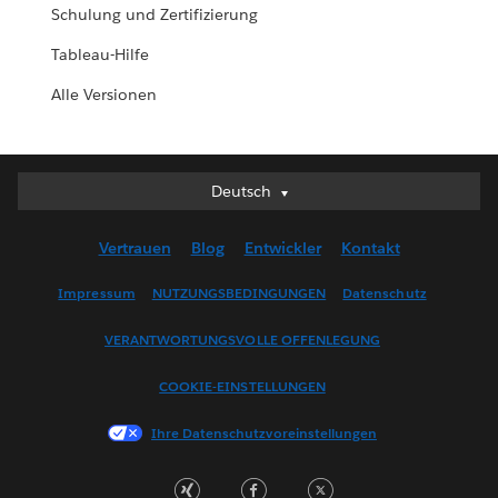
Schulung und Zertifizierung
Tableau-Hilfe
Alle Versionen
Deutsch
Deutsch
English (UK)
Vertrauen
Blog
Entwickler
Kontakt
English (US)
Español
Impressum
NUTZUNGSBEDINGUNGEN
Datenschutz
Français (Canada)
VERANTWORTUNGSVOLLE OFFENLEGUNG
Français (France)
Italiano
COOKIE-EINSTELLUNGEN
日本語
Ihre Datenschutzvoreinstellungen
한국어
Nederlands