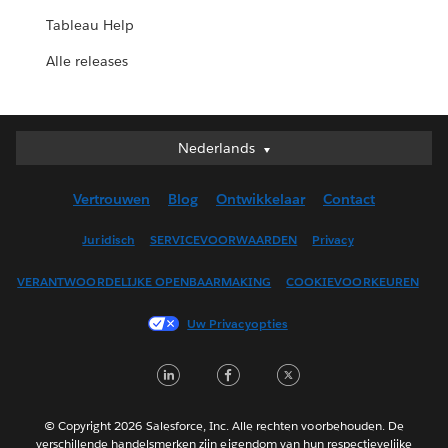
Tableau Help
Alle releases
Nederlands
Nederlands
Deutsch
Vertrouwen
Blog
Ontwikkelaar
Contact
English (UK)
English (US)
Juridisch
SERVICEVOORWAARDEN
Privacy
Español
VERANTWOORDELIJKE OPENBAARMAKING
COOKIEVOORKEUREN
Français (Canada)
Français (France)
Uw Privacyopties
Italiano
LinkedIn
Facebook
Twitter
日本語
한국어
Português
© Copyright 2026 Salesforce, Inc. Alle rechten voorbehouden. De
verschillende handelsmerken zijn eigendom van hun respectievelijke