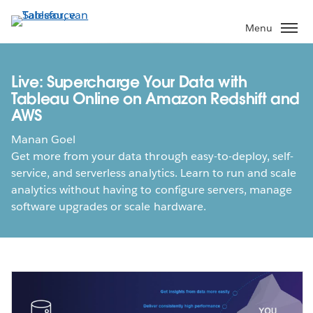
Verder
naar
Menu
hoofdinhoud
Live: Supercharge Your Data with
Tableau Online on Amazon Redshift and
AWS
Manan Goel
Get more from your data through easy-to-deploy, self-
service, and serverless analytics. Learn to run and scale
analytics without having to configure servers, manage
software upgrades or scale hardware.