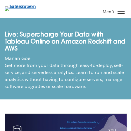
Direkt
zum
Menü
Inhalt
Live: Supercharge Your Data with
Tableau Online on Amazon Redshift and
AWS
Manan Goel
Get more from your data through easy-to-deploy, self-
service, and serverless analytics. Learn to run and scale
analytics without having to configure servers, manage
software upgrades or scale hardware.