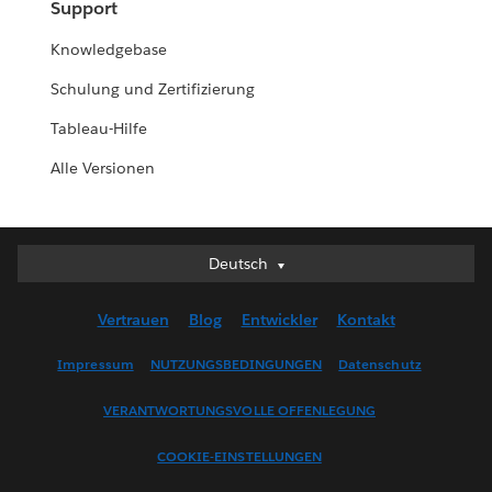
Support
Knowledgebase
Schulung und Zertifizierung
Tableau-Hilfe
Alle Versionen
Deutsch
Deutsch
English (UK)
Vertrauen
Blog
Entwickler
Kontakt
English (US)
Español
Impressum
NUTZUNGSBEDINGUNGEN
Datenschutz
Français (Canada)
VERANTWORTUNGSVOLLE OFFENLEGUNG
Français (France)
Italiano
COOKIE-EINSTELLUNGEN
日本語