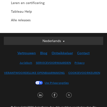
Leren en certificering
Tableau Help
Alle releases
Nederlands
Nederlands
Deutsch
Vertrouwen
Blog
Ontwikkelaar
Contact
English (UK)
English (US)
Juridisch
SERVICEVOORWAARDEN
Privacy
Español
VERANTWOORDELIJKE OPENBAARMAKING
COOKIEVOORKEUREN
Français (Canada)
Français (France)
Uw Privacyopties
Italiano
LinkedIn
Facebook
Twitter
日本語
한국어