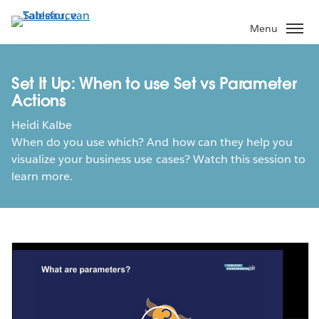
Verder
naar
Menu
hoofdinhoud
Set It Up: When to use Set vs Parameter
Actions
Heidi Kalbe
When do you use which? And how can they help you
visualize your business use cases? Watch this session to
learn more.