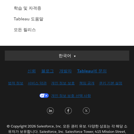
학습 및 자격증
Tableau 도움말
모든 릴리스
한국어
한국어
Deutsch
신뢰
블로그
개발자
Tableau에 문의
English (UK)
English (US)
법적 정보
서비스 약관
개인 정보 보호
책임 공개
쿠키 기본 설정
Español
개인 정보 보호 선택 사항
Français (Canada)
Français (France)
LinkedIn
Facebook
Twitter
Italiano
日本語
© Copyright 2026 Salesforce, Inc. 모든 권리 유보. 다양한 상표는 각 해당 소
Nederlands
유자가 보유합니다. Salesforce, Inc. Salesforce Tower, 415 Mission Street,