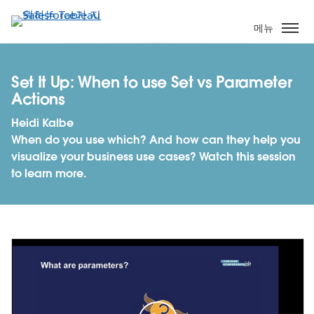
주
요
메뉴
콘
텐
츠
Set It Up: When to use Set vs Parameter
로
Actions
건
Heidi Kalbe
너
When do you use which? And how can they help you
뛰
visualize your business use cases? Watch this session
기
to learn more.