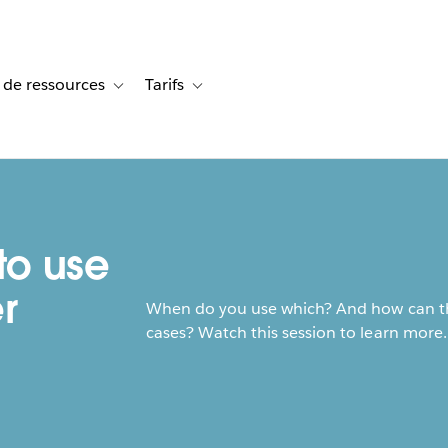
 de ressources
Tarifs
s de cas
vigation for Solutions
Toggle sub-navigation for Centre de ressources
Toggle sub-navigation for Tarifs
to use
r
When do you use which? And how can the
cases? Watch this session to learn more.