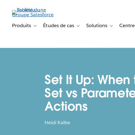
Aller
au
contenu
principal
Produits
Études de cas
Solutions
Centre
Toggle sub-navigation for Produits
Toggle sub-navigation for Étude
Toggle sub-na
Set It Up: When 
Set vs Paramete
Actions
Heidi Kalbe