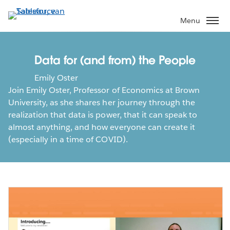
Verder
naar
Menu
hoofdinhoud
Data for (and from) the People
Emily Oster
Join Emily Oster, Professor of Economics at Brown
University, as she shares her journey through the
realization that data is power, that it can speak to
almost anything, and how everyone can create it
(especially in a time of COVID).