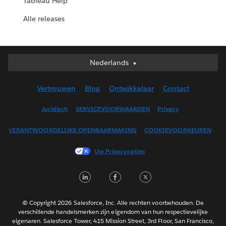
Tableau Help
Alle releases
Nederlands
Nederlands
Deutsch
Vertrouwen
Blog
Ontwikkelaar
Contact
English (UK)
English (US)
Juridisch
SERVICEVOORWAARDEN
Privacy
Español
VERANTWOORDELIJKE OPENBAARMAKING
COOKIEVOORKEUREN
Français (Canada)
Français (France)
Uw Privacyopties
Italiano
LinkedIn
Facebook
Twitter
日本語
한국어
Português
© Copyright 2026 Salesforce, Inc. Alle rechten voorbehouden. De
verschillende handelsmerken zijn eigendom van hun respectievelijke
Svenska
eigenaren. Salesforce Tower, 415 Mission Street, 3rd Floor, San Francisco,