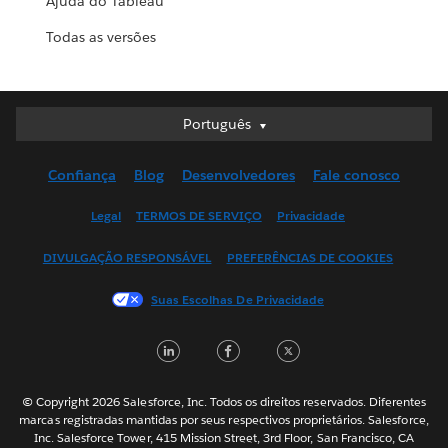
Ajuda do Tableau
Todas as versões
Português
Português
Deutsch
Confiança
Blog
Desenvolvedores
Fale conosco
English (UK)
English (US)
Legal
TERMOS DE SERVIÇO
Privacidade
Español
DIVULGAÇÃO RESPONSÁVEL
PREFERÊNCIAS DE COOKIES
Français (Canada)
Français (France)
Suas Escolhas De Privacidade
Italiano
LinkedIn
Facebook
Twitter
日本語
한국어
Nederlands
© Copyright 2026 Salesforce, Inc. Todos os direitos reservados. Diferentes
marcas registradas mantidas por seus respectivos proprietários. Salesforce,
Svenska
Inc. Salesforce Tower, 415 Mission Street, 3rd Floor, San Francisco, CA