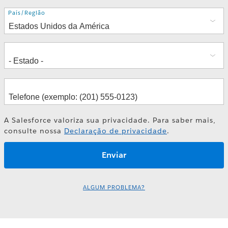
Endereço
País/Região
A Salesforce valoriza sua privacidade. Para saber mais,
consulte nossa
Declaração de privacidade
.
ALGUM PROBLEMA?