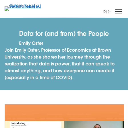
주
요
메뉴
콘
텐
츠
Data for (and from) the People
로
Emily Oster
건
Join Emily Oster, Professor of Economics at Brown
너
University, as she shares her journey through the
뛰
realization that data is power, that it can speak to
기
almost anything, and how everyone can create it
(especially in a time of COVID).