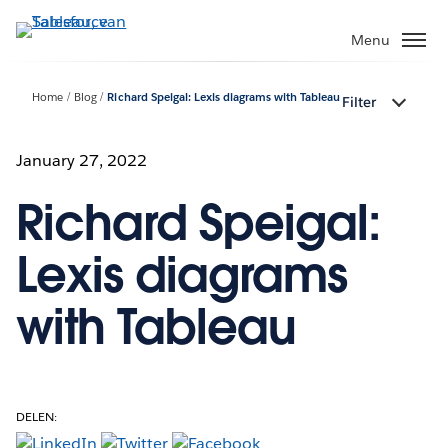
Verder
naar
Menu
hoofdinhoud
Home
Blog
Richard Speigal: Lexis diagrams with Tableau
Filter
January 27, 2022
Richard Speigal:
Lexis diagrams
with Tableau
DELEN: