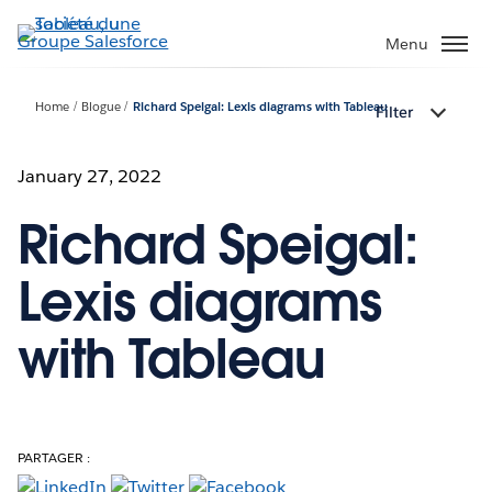
Aller
au
Menu
contenu
principal
Home
Blogue
Richard Speigal: Lexis diagrams with Tableau
Filter
January 27, 2022
Richard Speigal:
Lexis diagrams
with Tableau
PARTAGER :