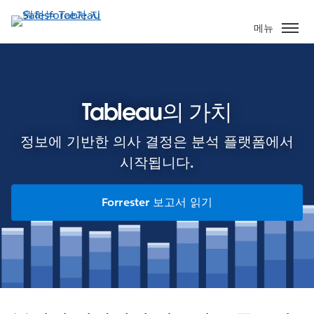
주
요
메뉴
콘
텐
츠
로
Tableau의 가치
건
너
정보에 기반한 의사 결정은 분석 플랫폼에서
뛰
기
시작됩니다.
Forrester 보고서 읽기