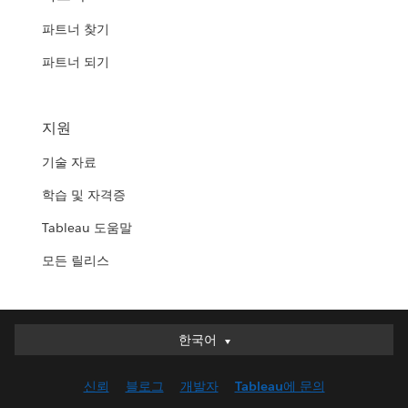
파트너 찾기
파트너 되기
지원
기술 자료
학습 및 자격증
Tableau 도움말
모든 릴리스
한국어
한국어
Deutsch
신뢰
블로그
개발자
Tableau에 문의
English (UK)