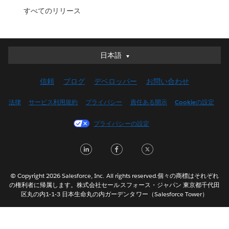
すべてのリリース
日本語
日本語
Deutsch
信頼
ブログ
デベロッパー
お問い合わせ
English (UK)
English (US)
法律
サービス利用規約
プライバシー
責任ある開示
Cookieの設定
Español
プライバシーの設定
Français (Canada)
Français (France)
L
F
T
Italiano
i
a
w
한국어
n
c
i
© Copyright 2026 Salesforce, Inc. All rights reserved.個々の商標はそれぞれ
Nederlands
の権利者に帰属します。株式会社セールスフォース・ジャパン 東京都千代田
k
e
t
区丸の内1-1-3 日本生命丸の内ガーデンタワー（Salesforce Tower）
Português
e
b
t
Svenska
d
o
e
ไทย