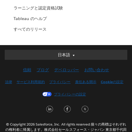
ラーニングと認定資格試験
Tableau のヘルプ
すべてのリリース
日本語
日本語
Deutsch
信頼
ブログ
デベロッパー
お問い合わせ
English (UK)
English (US)
法律
サービス利用規約
プライバシー
責任ある開示
Cookieの設定
Español
プライバシーの設定
Français (Canada)
Français (France)
LinkedIn
Facebook
Twitter
Italiano
한국어
© Copyright 2026 Salesforce, Inc. All rights reserved.個々の商標はそれぞれ
Nederlands
の権利者に帰属します。株式会社セールスフォース・ジャパン 東京都千代田