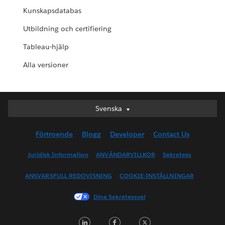
Kunskapsdatabas
Utbildning och certifiering
Tableau-hjälp
Alla versioner
Svenska
Svenska
Deutsch
Förtroende
Blogg
Developer
Contact Us
English (UK)
English (US)
Juridisk Information
ANVÄNDARVILLKOR
Sekretess
Español
ANSVARSFULL REDOVISNING
COOKIE-INSTÄLLNINGAR
Français (Canada)
Français (France)
Dina Sekretessval
Italiano
LinkedIn
Facebook
Twitter
日本語