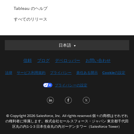
Tableau のヘルプ
すべてのリリース
日本語
日本語
Deutsch
信頼
ブログ
デベロッパー
お問い合わせ
English (UK)
English (US)
法律
サービス利用規約
プライバシー
責任ある開示
Cookieの設定
Español
プライバシーの設定
Français (Canada)
Français (France)
LinkedIn
Facebook
Twitter
Italiano
한국어
© Copyright 2026 Salesforce, Inc. All rights reserved.個々の商標はそれぞれ
Nederlands
の権利者に帰属します。株式会社セールスフォース・ジャパン 東京都千代田
区丸の内1-1-3 日本生命丸の内ガーデンタワー（Salesforce Tower）
Português