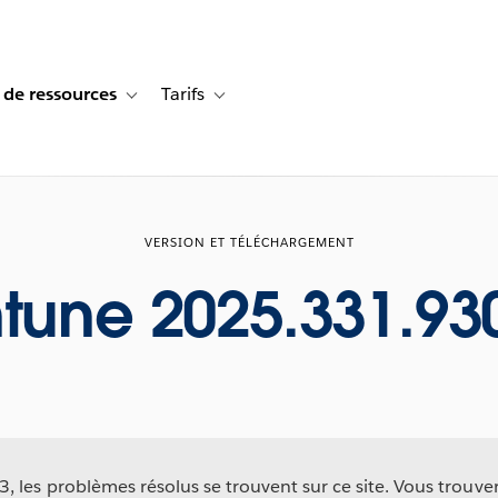
 de ressources
Tarifs
s de cas
vigation for Solutions
Toggle sub-navigation for Centre de ressources
Toggle sub-navigation for Tarifs
VERSION ET TÉLÉCHARGEMENT
ntune 2025.331.93
 les problèmes résolus se trouvent sur ce site. Vous trouv