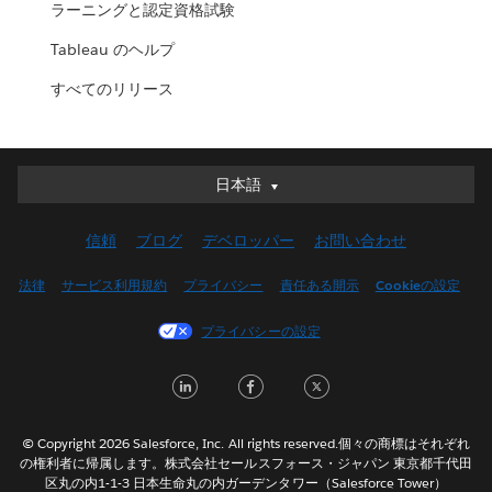
ラーニングと認定資格試験
Tableau のヘルプ
すべてのリリース
日本語
日本語
Deutsch
信頼
ブログ
デベロッパー
お問い合わせ
English (UK)
English (US)
法律
サービス利用規約
プライバシー
責任ある開示
Cookieの設定
Español
プライバシーの設定
Français (Canada)
Français (France)
L
F
T
Italiano
i
a
w
한국어
n
c
i
© Copyright 2026 Salesforce, Inc. All rights reserved.個々の商標はそれぞれ
Nederlands
の権利者に帰属します。株式会社セールスフォース・ジャパン 東京都千代田
k
e
t
区丸の内1-1-3 日本生命丸の内ガーデンタワー（Salesforce Tower）
Português