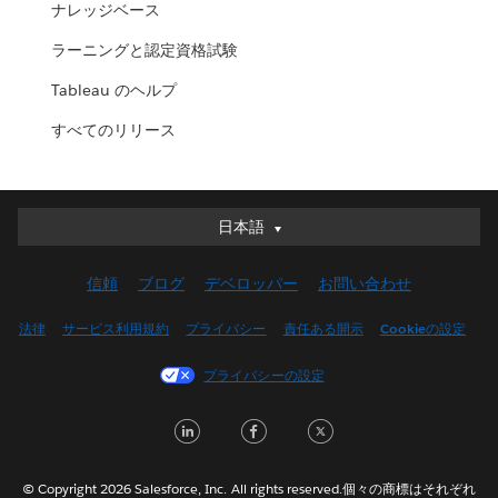
ナレッジベース
ラーニングと認定資格試験
Tableau のヘルプ
すべてのリリース
日本語
日本語
Deutsch
信頼
ブログ
デベロッパー
お問い合わせ
English (UK)
English (US)
法律
サービス利用規約
プライバシー
責任ある開示
Cookieの設定
Español
プライバシーの設定
Français (Canada)
Français (France)
L
F
T
Italiano
i
a
w
한국어
n
c
i
© Copyright 2026 Salesforce, Inc. All rights reserved.個々の商標はそれぞれ