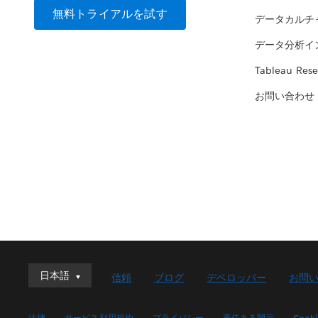
無料トライアルを試す
データカルチ
データ分析イ
Tableau Rese
お問い合わせ
日本語
日本語
信頼
ブログ
デベロッパー
お問
Deutsch
English (UK)
法律
サービス利用規約
プライバシー
責任ある開示
Cook