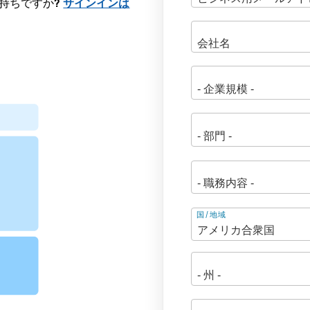
にお持ちですか?
サインインは
住
国/地域
所