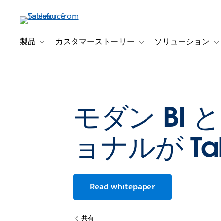
メ
イ
ン
コ
製品
カスタマーストーリー
ソリューション
Toggle sub-navigation for 製品
Toggle sub-navigation
T
ン
テ
ン
ツ
に
モダン BI
移
動
ョナルが Ta
Read whitepaper
共有