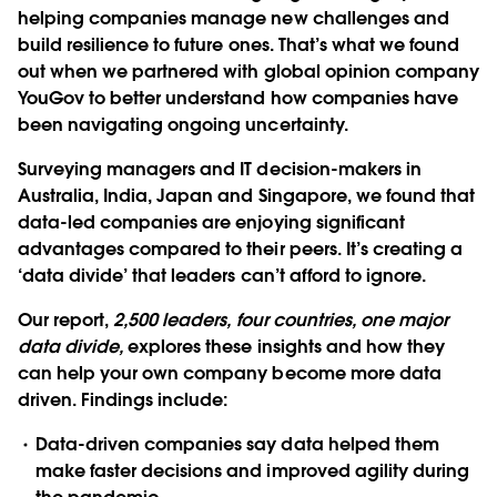
helping companies manage new challenges and
build resilience to future ones. That’s what we found
out when we partnered with global opinion company
YouGov to better understand how companies have
been navigating ongoing uncertainty.
Surveying managers and IT decision-makers in
Australia, India, Japan and Singapore, we found that
data-led companies are enjoying significant
advantages compared to their peers. It’s creating a
‘data divide’ that leaders can’t afford to ignore.
Our report,
2,500 leaders, four countries, one major
data divide,
explores these insights and how they
can help your own company become more data
driven. Findings include:
Data-driven companies say data helped them
make faster decisions and improved agility during