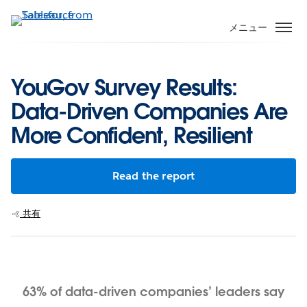
メ
イ
メニュー
ン
コ
ン
YouGov Survey Results:
テ
Data-Driven Companies Are
ン
ツ
More Confident, Resilient
に
移
動
Read the report
共有
63% of data-driven companies’ leaders say