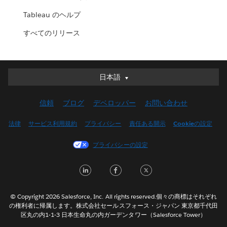
Tableau のヘルプ
すべてのリリース
日本語
日本語
Deutsch
信頼
ブログ
デベロッパー
お問い合わせ
English (UK)
English (US)
法律
サービス利用規約
プライバシー
責任ある開示
Cookieの設定
Español
プライバシーの設定
Français (Canada)
Français (France)
LinkedIn
Facebook
Twitter
Italiano
한국어
© Copyright 2026 Salesforce, Inc. All rights reserved.個々の商標はそれぞれ
Nederlands
の権利者に帰属します。株式会社セールスフォース・ジャパン 東京都千代田
区丸の内1-1-3 日本生命丸の内ガーデンタワー（Salesforce Tower）
Português