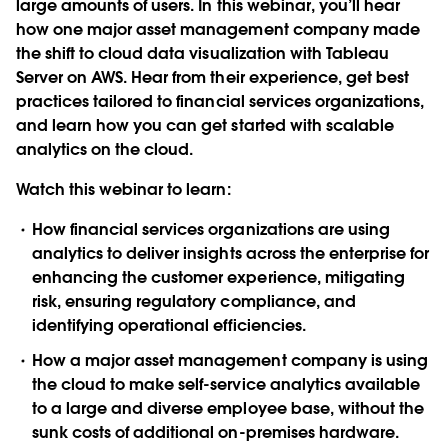
large amounts of users. In this webinar, you’ll hear
how one major asset management company made
the shift to cloud data visualization with Tableau
Server on AWS. Hear from their experience, get best
practices tailored to financial services organizations,
and learn how you can get started with scalable
analytics on the cloud.
Watch this webinar to learn:
How financial services organizations are using
analytics to deliver insights across the enterprise for
enhancing the customer experience, mitigating
risk, ensuring regulatory compliance, and
identifying operational efficiencies.
How a major asset management company is using
the cloud to make self-service analytics available
to a large and diverse employee base, without the
sunk costs of additional on-premises hardware.