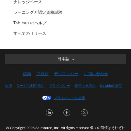
ナレッジベース
ラーニングと認定資格試験
Tableau のヘルプ
すべてのリリース
日本語
日本語
Deutsch
信頼
ブログ
デベロッパー
お問い合わせ
English (UK)
English (US)
法律
サービス利用規約
プライバシー
責任ある開示
Cookieの設定
Español
プライバシーの設定
Français (Canada)
Français (France)
LinkedIn
Facebook
Twitter
Italiano
한국어
© Copyright 2026 Salesforce, Inc. All rights reserved.個々の商標はそれぞれ