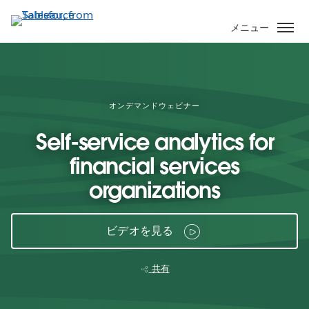
メ
イ
メニュー
ン
コ
ン
テ
ン
オンデマンドウェビナー
ツ
Self-service analytics for
に
移
financial services
動
organizations
ビデオを見る
共有