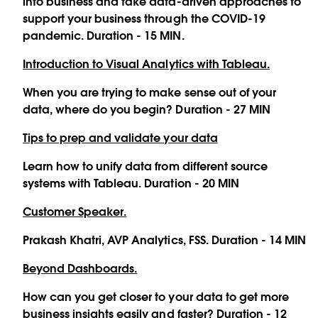
into business and take data-driven approaches to
support your business through the COVID-19
pandemic. Duration - 15 MIN.
Introduction to Visual Analytics with Tableau.
When you are trying to make sense out of your
data, where do you begin? Duration - 27 MIN
Tips to prep and validate your data
Learn how to unify data from different source
systems with Tableau. Duration - 20 MIN
Customer Speaker.
Prakash Khatri, AVP Analytics, FSS. Duration - 14 MIN
Beyond Dashboards.
How can you get closer to your data to get more
business insights easily and faster? Duration - 12