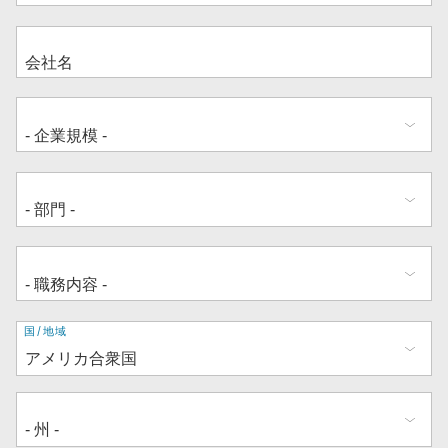
住
国/地域
所