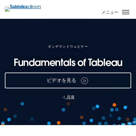
メ
イ
メニュー
ン
コ
ン
テ
ン
オンデマンドウェビナー
ツ
Fundamentals of Tableau
に
移
動
ビデオを見る
共有