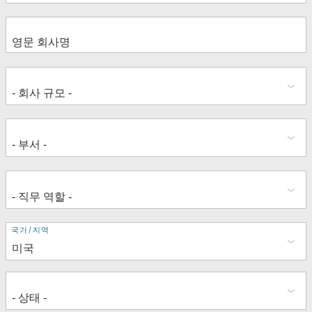
주
국가/지역
소