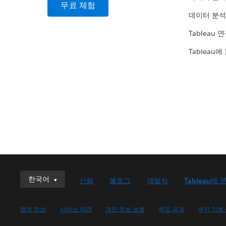
무료 체험
데이터 분석
Tableau 
Tableau에
한국어
한국어
신뢰
블로그
개발자
Tableau에 
Deutsch
English (UK)
법적 정보
서비스 약관
개인 정보 보호
책임 공개
쿠키 기본
English (US)