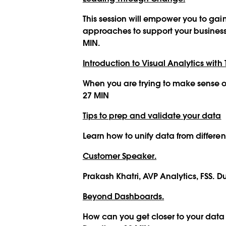
This session will empower you to gai
approaches to support your busines
MIN.
Introduction to Visual Analytics with
When you are trying to make sense o
27 MIN
Tips to prep and validate your data
Learn how to unify data from differe
Customer Speaker.
Prakash Khatri, AVP Analytics, FSS. D
Beyond Dashboards.
How can you get closer to your data 