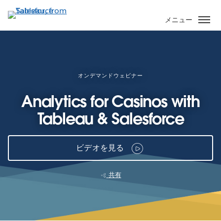
メ
イ
メニュー
ン
コ
ン
テ
ン
オンデマンドウェビナー
ツ
Analytics for Casinos with
に
移
Tableau & Salesforce
動
ビデオを見る
共有