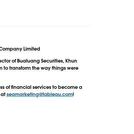
c Company Limited
ector of Bualuang Securities, Khun
 to transform the way things were
ss of financial services to become a
 at
seamarketing@tableau.com
!