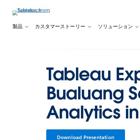
メ
イ
ン
コ
製品
カスタマーストーリー
ソリューション
Toggle sub-navigation for 製品
Toggle sub-navigation
T
ン
テ
ン
ツ
に
Tableau Exp
移
動
Bualuang Se
Analytics in
Download Presentation