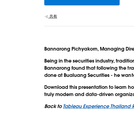
共有
Bannarong Pichyakorn, Managing Direct
Being in the securities industry, tradi
Bannarong found that following the tr
done at Bualuang Securities - he wante
Download this presentation to learn ho
truly modern and data-driven organiza
Back to
Tableau Experience Thailand 