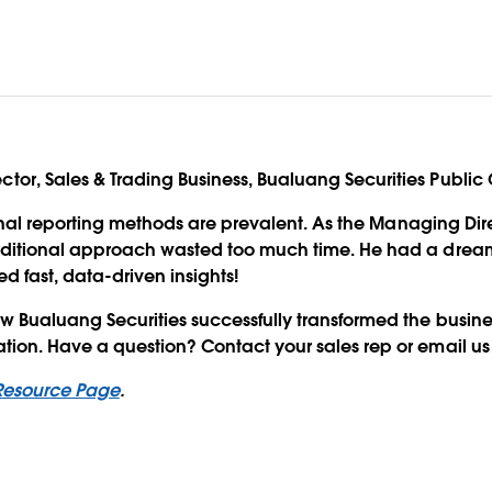
or, Sales & Trading Business, Bualuang Securities Publi
tional reporting methods are prevalent. As the Managing Dir
aditional approach wasted too much time. He had a dream
d fast, data-driven insights!
w Bualuang Securities successfully transformed the busine
tion. Have a question? Contact your sales rep or email us
Resource Page
.