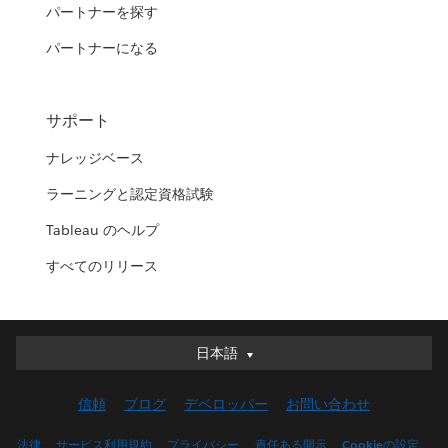
パートナーを探す
パートナーになる
サポート
ナレッジベース
ラーニングと認定資格試験
Tableau のヘルプ
すべてのリリース
日本語
日本語
Deutsch
信頼
ブログ
デベロッパー
お問い合わせ
English (UK)
English (US)
法律
サービス利用規約
プライバシー
責任ある開示
Cookieの設定