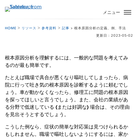
メ
イ
メニュー
ン
コ
HOME
リソース
参考資料
記事
> 根本原因分析の定義、例、手法
ン
更新日：2023-05-02
テ
ン
ツ
根本原因分析を理解するには、一般的な問題を考えてみ
に
るのが最も簡単です。
移
たとえば職場で具合が悪くなり嘔吐してしまったら、病
動
院に行って吐き気の根本原因を診断するように頼むでし
ょう。車が動かなくなったら、修理工に問題の根本原因
を探ってほしいと言うでしょう。また、会社の業績があ
る分野で低迷している (または好調な) 場合は、その理由
を見出そうとするでしょう。
こうした例なら、症状の簡単な対応策は見つけられるか
もしれません。職場で嘔吐しないようにするには、家か