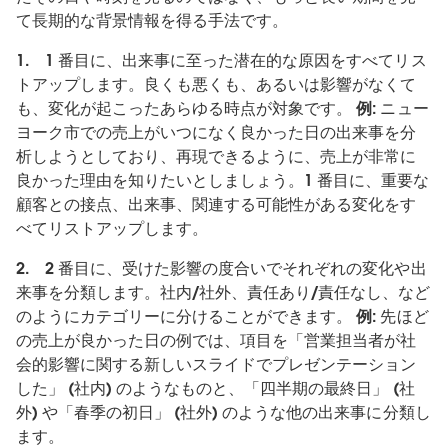
て長期的な背景情報を得る手法です。
1.
1 番目に、出来事に至った潜在的な原因をすべてリス
トアップします。良くも悪くも、あるいは影響がなくて
も、変化が起こったあらゆる時点が対象です。
例:
ニュー
ヨーク市での売上がいつになく良かった日の出来事を分
析しようとしており、再現できるように、売上が非常に
良かった理由を知りたいとしましょう。1 番目に、重要な
顧客との接点、出来事、関連する可能性がある変化をす
べてリストアップします。
2. 2
番目に、受けた影響の度合いでそれぞれの変化や出
来事を分類します。社内/社外、責任あり/責任なし、など
のようにカテゴリーに分けることができます。
例:
先ほど
の売上が良かった日の例では、項目を「営業担当者が社
会的影響に関する新しいスライドでプレゼンテーション
した」 (社内) のようなものと、「四半期の最終日」 (社
外) や「春季の初日」 (社外) のような他の出来事に分類し
ます。