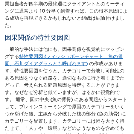
業担当者が四半期の最終週にクライアントとのミーティ
ングに通常より 10 分早く到着すれば、この根本原因によ
る成功を再現できるかもしれないと組織は結論付けまし
た。
因果関係の特性要因図
一般的な手法には他にも、因果関係を視覚的にマッピン
グする
特性要因図 (フィッシュボーンチャート、魚の骨
図、石川ダイアグラムとも呼ばれます)
の作成がありま
す。特性要因図を使うと、カテゴリーで分岐し可能性の
ある原因をつなぐ経路を、適切なものに行き着くまでた
どって、考えられる問題原因を特定することができま
す。なぜなぜ分析と似ていますが、はるかに視覚的で
す。 通常、図の中央 (魚の背骨) にある問題からスタート
して、ブレインストーミングで原因のカテゴリーをいく
つか挙げた後、主線から分岐した枝の部分 (魚の肋骨) に
カテゴリーを配置します。カテゴリーには幅を大きく持
たせて、「人」や「環境」などのようなものを含めても