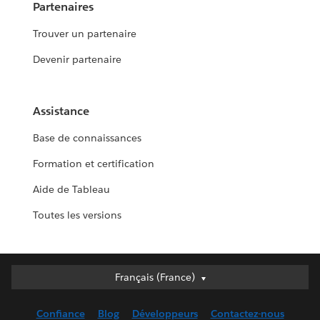
Partenaires
Trouver un partenaire
Devenir partenaire
Assistance
Base de connaissances
Formation et certification
Aide de Tableau
Toutes les versions
Français (France)
Français (France)
Deutsch
Confiance
Blog
Développeurs
Contactez-nous
English (UK)